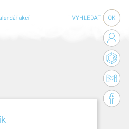
Vyhledávání
alendář akcí
VYHLEDAT
Administr
Bakaláři
Gmail
Facebook
ík