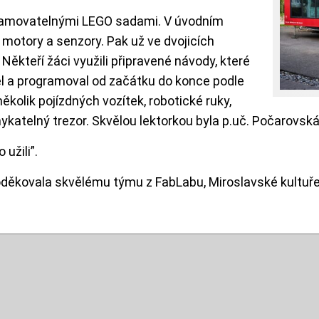
CONTENT
ogramovatelnými LEGO sadami. V úvodním
at motory a senzory. Pak už ve dvojicích
Někteří žáci využili připravené návody, které
ěl a programoval od začátku do konce podle
kolik pojízdných vozítek, robotické ruky,
katelný trezor. Skvělou lektorkou byla p.uč. Počarovská, 
 užili”.
děkovala skvělému týmu z FabLabu, Miroslavské kultuře 