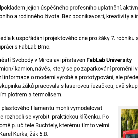
dpokladem jejich úspěšného profesního uplatnění, aktivn
ního a rodinného života. Bez podnikavosti, kreativity a in
vedla k uspořádání projektového dne pro žáky 7. ročníku
lupráci s FabLab Brno.
městí Svobody v Miroslavi přistaven
FabLab University
amion/
kamion, návěs, který se po zaparkování proměnil v
ní informace o moderní výrobě a prototypování, ale přede
 skupinka žáků pracovala s laserovou řezačkou, dvě skupi
cím plotrem a termolisem.
 Z plastového filamentu mohli vymodelovat
SKIP TO
le rozhodli se vyrobit praktickou klíčenku. Po
romě p. učitele Buchtely, kterému tímto velmi
Karel Kurka, žák 6.B.