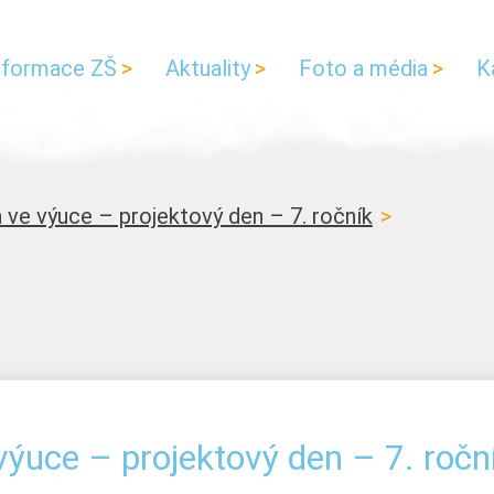
nformace ZŠ
Aktuality
Foto a média
K
a ve výuce – projektový den – 7. ročník
 výuce – projektový den – 7. ročn