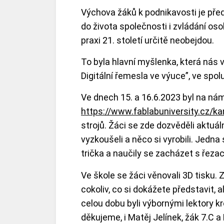
Výchova žáků k podnikavosti je pře
do života společnosti i zvládání osob
praxi 21. století určitě neobejdou.
To byla hlavní myšlenka, která nás 
Digitální řemesla ve výuce”, ve spo
Ve dnech 15. a 16.6.2023 byl na ná
https://www.fablabuniversity.cz/k
strojů. Žáci se zde dozvěděli aktuál
vyzkoušeli a něco si vyrobili. Jedna
trička a naučily se zacházet s řeza
Ve škole se žáci věnovali 3D tisku.
cokoliv, co si dokážete představit, a
celou dobu byli výbornými lektory k
děkujeme, i Matěj Jelínek, žák 7.C a 