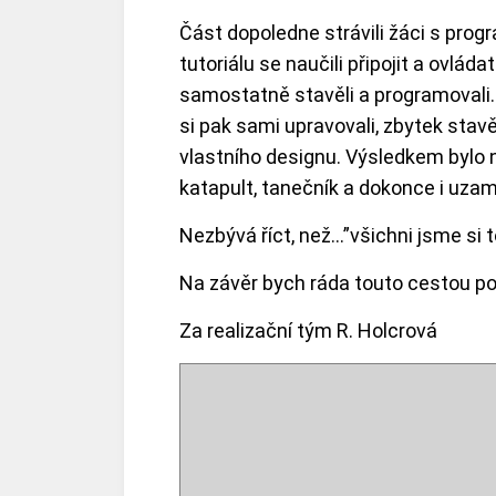
Část dopoledne strávili žáci s pr
tutoriálu se naučili připojit a ovlád
samostatně stavěli a programovali. 
si pak sami upravovali, zbytek stav
vlastního designu. Výsledkem bylo ně
katapult, tanečník a dokonce i uzamy
Nezbývá říct, než…”všichni jsme si to
Na závěr bych ráda touto cestou po
Za realizační tým R. Holcrová