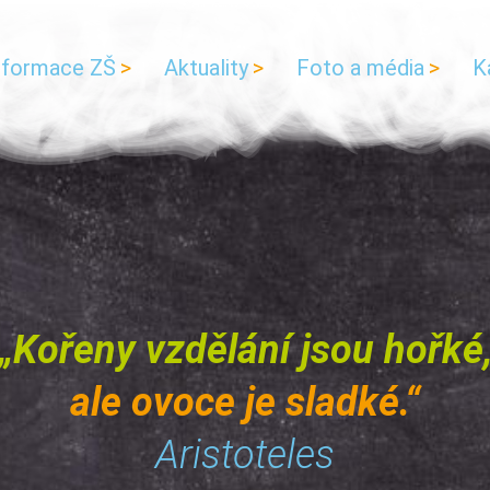
nformace ZŠ
Aktuality
Foto a média
K
„Kořeny vzdělání jsou hořké
ale ovoce je sladké.“
Aristoteles