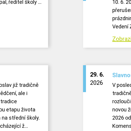
l, ředitel školy ...
10. 6. 2
přerušen
prázdnin
Vedení Z
Zobrazi
29. 6.
Slavno
2026
oslav již tradičně
V posle
dčení, ale i
tradičn
tradice
rozlouči
ou etapu života
novou ži
n na střední školy.
2026 od 
házející ž...
Komensk