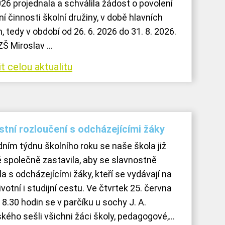
026 projednala a schválila žádost o povolení
í činnosti školní družiny, v době hlavních
, tedy v období od 26. 6. 2026 do 31. 8. 2026.
Š Miroslav ...
t celou aktualitu
stní rozloučení s odcházejícími žáky
dním týdnu školního roku se naše škola již
ě společně zastavila, aby se slavnostně
la s odcházejícími žáky, kteří se vydávají na
votní i studijní cestu. Ve čtvrtek 25. června
8.30 hodin se v parčíku u sochy J. A.
ého sešli všichni žáci školy, pedagogové,...