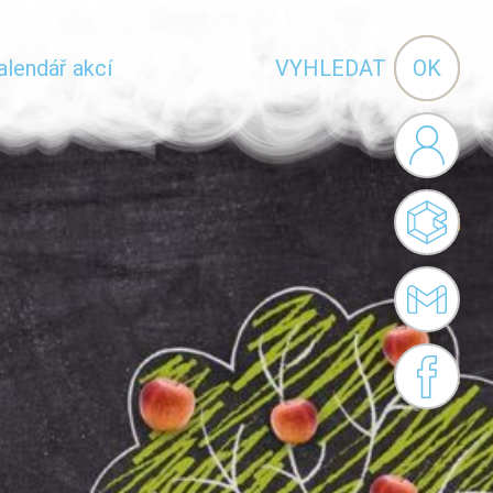
Vyhledávání
alendář akcí
VYHLEDAT
Administr
Bakaláři
Gmail
,
Facebook