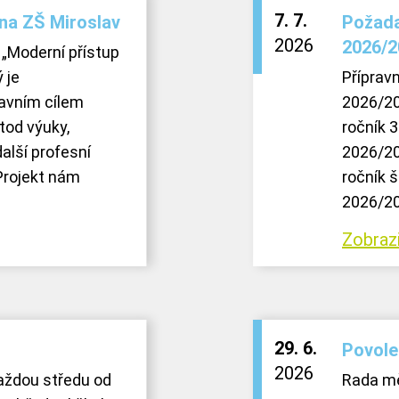
7. 7.
 na ZŠ Miroslav
Požada
2026
2026/2
 „Moderní přístup
 je
Přípravn
lavním cílem
2026/20
tod výuky,
ročník 3
alší profesní
2026/20
Projekt nám
ročník š
2026/20
Zobrazi
29. 6.
Povolen
2026
každou středu od
Rada mě