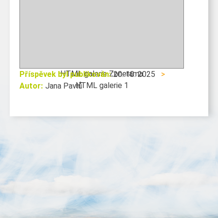
HTML galerie Zonerama
Příspěvek byl publikován:
20. 10. 2025
>
HTML galerie 1
Autor:
Jana Pavlů