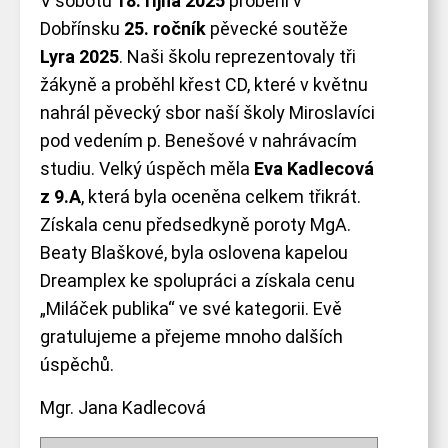
V sobotu
18. října 2025
proběhl v
Dobřínsku
25. ročník
pěvecké soutěže
Lyra 2025
. Naši školu reprezentovaly tři
žákyně a proběhl křest CD, které v květnu
nahrál pěvecký sbor naší školy Miroslavíci
pod vedením p. Benešové v nahrávacím
SKIP TO
studiu. Velký úspěch měla
Eva Kadlecová
z 9.A
, která byla oceněna celkem třikrát.
Získala cenu předsedkyně poroty MgA.
CONTENT
Beaty Blaškové, byla oslovena kapelou
Dreamplex ke spolupráci a získala cenu
„Miláček publika“ ve své kategorii. Evě
gratulujeme a přejeme mnoho dalších
úspěchů.
Mgr. Jana Kadlecová