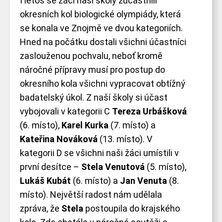
I letos se žáci naší školy zúčastnili
okresních kol biologické olympiády, která
se konala ve Znojmě ve dvou kategoriích.
Hned na počátku dostali všichni účastníci
zaslouženou pochvalu, neboť kromě
náročné přípravy musí pro postup do
SKIP TO
okresního kola všichni vypracovat obtížný
badatelský úkol. Z naší školy si účast
vybojovali v kategorii C
Tereza Urbášková
CONTENT
(6. místo),
Karel Kurka
(7. místo) a
Kateřina Nováková
(13. místo). V
kategorii D se všichni naši žáci umístili v
první desítce –
Stela Venutová
(5. místo),
Lukáš Kubát
(6. místo) a
Jan Venuta
(8.
místo). Největší radost nám udělala
zpráva, že
Stela
postoupila do krajského