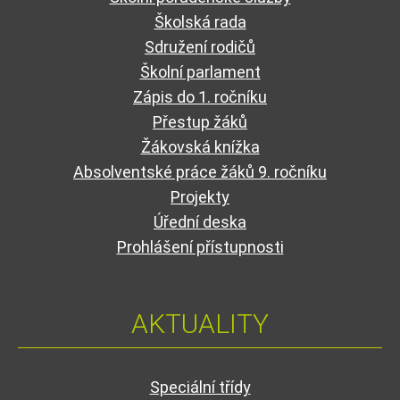
Školská rada
Sdružení rodičů
Školní parlament
Zápis do 1. ročníku
Přestup žáků
Žákovská knížka
Absolventské práce žáků 9. ročníku
Projekty
Úřední deska
Prohlášení přístupnosti
AKTUALITY
Speciální třídy