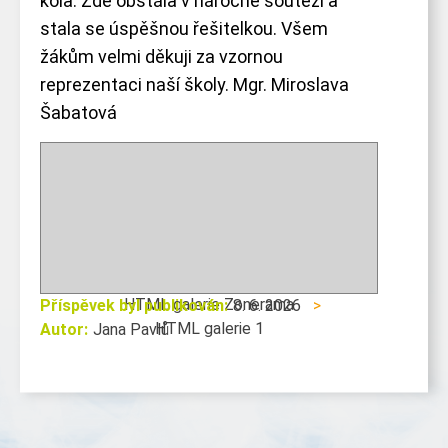
kola. Zde obstála v náročné soutěži a
stala se úspěšnou řešitelkou. Všem
žákům velmi děkuji za vzornou
reprezentaci naší školy. Mgr. Miroslava
Šabatová
HTML galerie Zonerama
Příspěvek byl publikován:
8. 6. 2026
>
HTML galerie 1
Autor:
Jana Pavlů