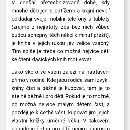
V dnešní přetechnizované době, kdy
mnohé děti jen s obtížemi a krajní nevolí
odkládají svoje mobilní telefony a tablety
(zřejmě z nejistoty, zda bez nich vůbec
budou schopny těch několik minut přežít),
je kniha v jejich rukou jev velice vzácný.
Tím spíše je třeba co možná nejvíce děti
ke čtení klasických knih motivovat.
Jako skoro ve všem záleží na nastavení
přímo v rodině. Kde jsou rodiče sami zvyklí
knihy číst a běžně je kupovat, tam je to
stejně běžné i pro děti. Pokud je to možné,
co možná nejvíce malým dětem číst, a
později je k četbě vést, kupovat jim jejich
vlastní knížky úměrné věku. V takovém
případě je četba pro dítě něčím naprosto