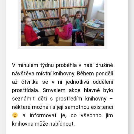
SKIP TO
V minulém týdnu proběhla v naší družině
návštěva místní knihovny. Během pondělí
CONTENT
až čtvrtka se v ní jednotlivá oddělení
prostřídala. Smyslem akce hlavně bylo
seznámit děti s prostředím knihovny –
některé možná i s její samotnou existenci
a informovat je, co všechno jim
knihovna může nabídnout.