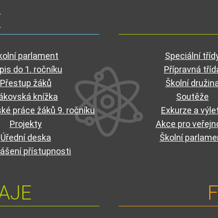
E
kolní parlament
Speciální tříd
pis do 1. ročníku
Přípravná tříd
Přestup žáků
Školní družin
ákovská knížka
Soutěže
ké práce žáků 9. ročníku
Exkurze a výle
Projekty
Akce pro veřejn
Úřední deska
Školní parlame
ášení přístupnosti
AJE
F