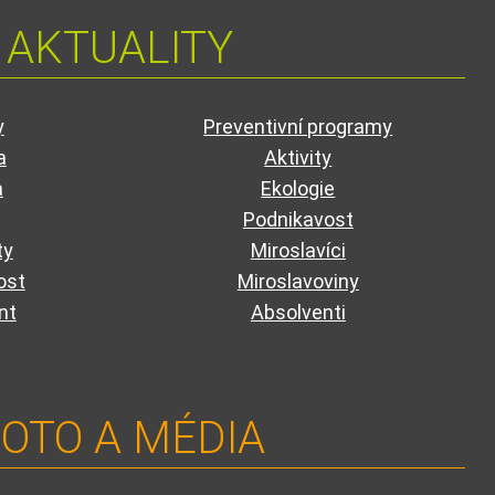
AKTUALITY
y
Preventivní programy
a
Aktivity
a
Ekologie
Podnikavost
ty
Miroslavíci
ost
Miroslavoviny
nt
Absolventi
OTO A MÉDIA