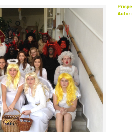
Příspě
Autor:
SKIP TO