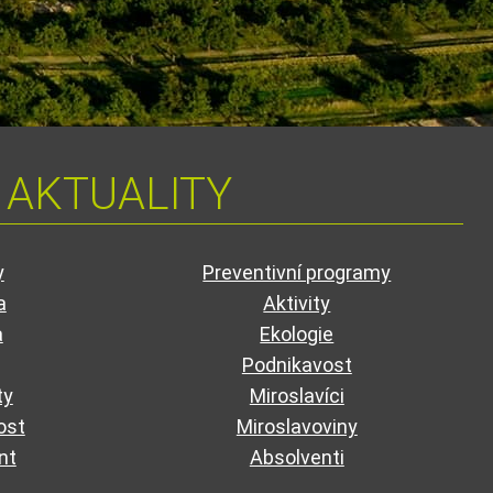
AKTUALITY
y
Preventivní programy
a
Aktivity
a
Ekologie
Podnikavost
ty
Miroslavíci
ost
Miroslavoviny
nt
Absolventi