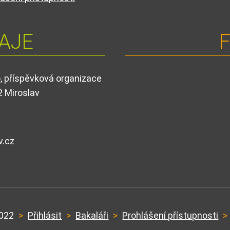
AJE
F
o, příspěvková organizace
2 Miroslav
v.cz
d
2022
>
Přihlásit
>
Bakaláři
>
Prohlášení přístupnosti
>