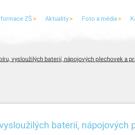
nformace ZŠ
Aktuality
Foto a média
K
íru, vysloužilých baterií, nápojových plechovek a pr
vysloužilých baterií, nápojových