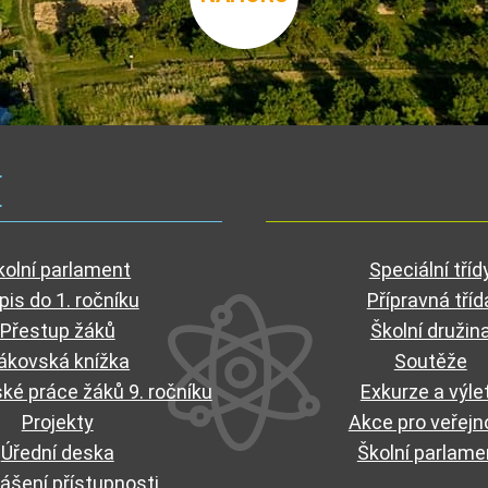
E
kolní parlament
Speciální tříd
pis do 1. ročníku
Přípravná tříd
Přestup žáků
Školní družin
ákovská knížka
Soutěže
ké práce žáků 9. ročníku
Exkurze a výle
Projekty
Akce pro veřejn
Úřední deska
Školní parlame
ášení přístupnosti