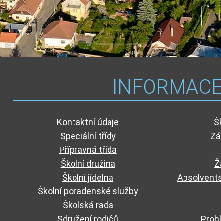
INFORMAC
Kontaktní údaje
Š
Speciální třídy
Zá
Přípravná třída
Školní družina
Ž
Školní jídelna
Absolvents
Školní poradenské služby
Školská rada
Sdružení rodičů
Prohl