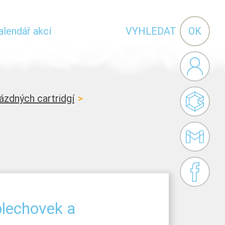
Vyhledávání
alendář akcí
VYHLEDAT
Administr
ázdných cartridgí
Bakaláři
Gmail
Facebook
 plechovek a