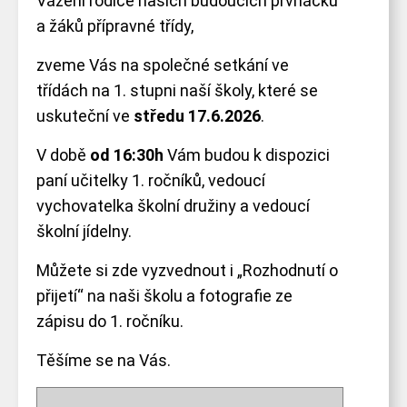
Vážení rodiče našich budoucích prvňáčků
a žáků přípravné třídy,
zveme Vás na společné setkání ve
třídách na 1. stupni naší školy, které se
uskuteční ve
středu 17.6.2026
.
SKIP TO
V době
od 16:30h
Vám budou k dispozici
paní učitelky 1. ročníků, vedoucí
vychovatelka školní družiny a vedoucí
CONTENT
školní jídelny.
Můžete si zde vyzvednout i „Rozhodnutí o
přijetí“ na naši školu a fotografie ze
zápisu do 1. ročníku.
Těšíme se na Vás.