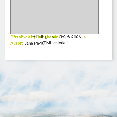
HTML galerie Zonerama
Příspěvek byl publikován:
29. 5. 2026
>
HTML galerie 1
Autor:
Jana Pavlů