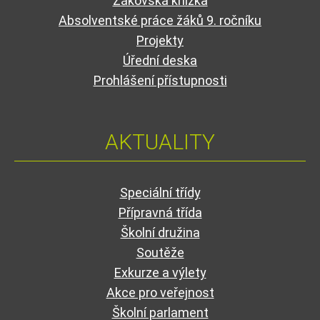
Žákovská knížka
Absolventské práce žáků 9. ročníku
Projekty
Úřední deska
Prohlášení přístupnosti
AKTUALITY
Speciální třídy
Přípravná třída
Školní družina
Soutěže
Exkurze a výlety
Akce pro veřejnost
Školní parlament