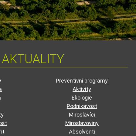
AKTUALITY
y
Preventivní programy
a
Aktivity
a
Ekologie
Podnikavost
ty
Miroslavíci
ost
Miroslavoviny
nt
Absolventi