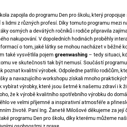
ola zapojila do programu Den pro školu, který propojuje 
 s lidmi z různých profesí. Díky tomuto programu mezi ná
 žáky osmých a devátých ročníků i rodiče připravila zaj
ného nakupování. V dopoledních hodinách proběhly inter
formací o tom, jaké látky se mohou nacházet v běžné kos
ům také vysvětlila pojem
greenwashing
– tedy situaci, k
 tomu ve skutečnosti tak být nemusí. Součástí programu b
poznat kvalitní výrobek. Odpoledne patřilo rodičům, kteří
ky a navazujícího workshopu získali mnoho praktických t
 vybírat výrobky, které jsou šetrné k našemu zdraví i k 
oho, že k výrobě kvalitního spotřebního výrobku do domá
hlo ve velmi příjemné a inspirativní atmosféře a přines
SKIP TO
ním životě. Paní Ing. Žanetě Milošové děkujeme za její 
í také programu Den pro školu, díky kterému můžeme na
tivními osobnostmi z praxe.