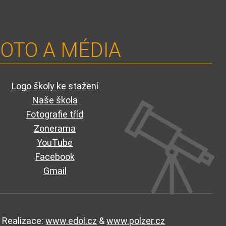
OTO A MÉDIA
Logo školy ke stažení
Naše škola
Fotografie tříd
Zonerama
YouTube
Facebook
Gmail
Realizace:
www.edol.cz
&
www.polzer.cz