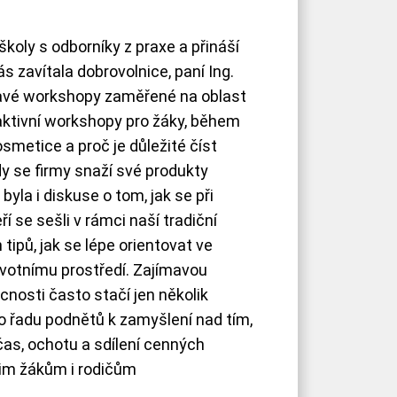
školy s odborníky z praxe a přináší
s zavítala dobrovolnice, paní Ing.
ímavé workshopy zaměřené na oblast
aktivní workshopy pro žáky, během
metice a proč je důležité číst
dy se firmy snaží své produkty
yla i diskuse o tom, jak se při
 se sešli v rámci naší tradiční
ipů, jak se lépe orientovat ve
životnímu prostředí. Zajímavou
cnosti často stačí jen několik
lo řadu podnětů k zamyšlení nad tím,
čas, ochotu a sdílení cenných
šim žákům i rodičům