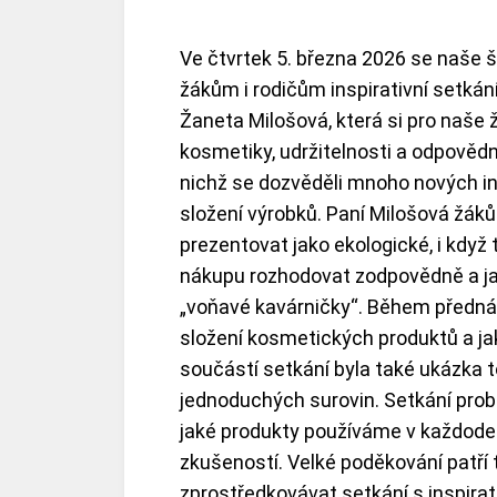
Ve čtvrtek 5. března 2026 se naše šk
žákům i rodičům inspirativní setkání
Žaneta Milošová, která si pro naše
kosmetiky, udržitelnosti a odpověd
nichž se dozvěděli mnoho nových in
složení výrobků. Paní Milošová žák
prezentovat jako ekologické, i když
nákupu rozhodovat zodpovědně a jak 
„voňavé kavárničky“. Během přednáš
složení kosmetických produktů a jak
součástí setkání byla také ukázka t
jednoduchých surovin. Setkání probě
jaké produkty používáme v každoden
zkušeností. Velké poděkování patř
zprostředkovávat setkání s inspira