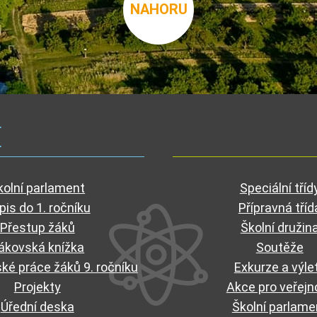
NAHORU
E
kolní parlament
Speciální tříd
pis do 1. ročníku
Přípravná tříd
Přestup žáků
Školní družin
ákovská knížka
Soutěže
ké práce žáků 9. ročníku
Exkurze a výle
Projekty
Akce pro veřejn
Úřední deska
Školní parlame