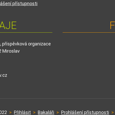
ášení přístupnosti
AJE
F
o, příspěvková organizace
2 Miroslav
v.cz
d
2022
>
Přihlásit
>
Bakaláři
>
Prohlášení přístupnosti
>