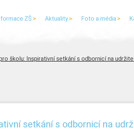
nformace ZŠ
Aktuality
Foto a média
K
pro školu: Inspirativní setkání s odbornicí na udrži
ativní setkání s odbornicí na udr