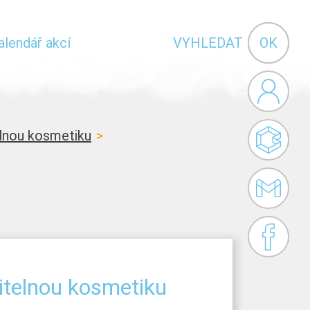
Vyhledávání
alendář akcí
VYHLEDAT
Administr
telnou kosmetiku
Bakaláři
Gmail
Facebook
žitelnou kosmetiku