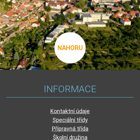
NAHORU
INFORMACE
Kontaktní údaje
Speciální třídy
Přípravná třída
Školní družina