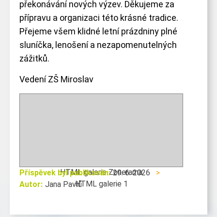
překonávání nových výzev. Děkujeme za
přípravu a organizaci této krásné tradice.
Přejeme všem klidné letní prázdniny plné
sluníčka, lenošení a nezapomenutelných
zážitků.
Vedení ZŠ Miroslav
HTML galerie Zonerama
Příspěvek byl publikován:
29. 6. 2026
>
HTML galerie 1
Autor:
Jana Pavlů