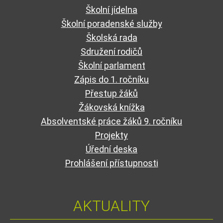
Školní jídelna
Školní poradenské služby
Školská rada
Sdružení rodičů
Školní parlament
Zápis do 1. ročníku
Přestup žáků
Žákovská knížka
Absolventské práce žáků 9. ročníku
Projekty
Úřední deska
Prohlášení přístupnosti
AKTUALITY